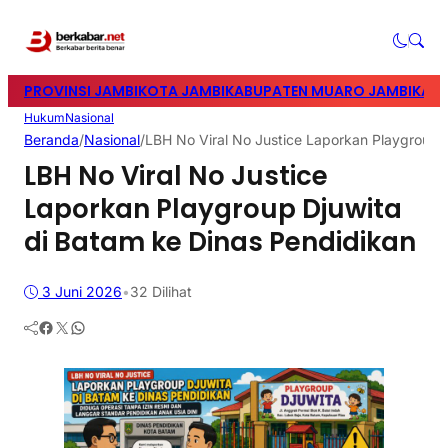
PROVINSI JAMBI
KOTA JAMBI
KABUPATEN MUARO JAMBI
KABU
Hukum
Nasional
Beranda
/
Nasional
/
LBH No Viral No Justice Laporkan Playgroup 
LBH No Viral No Justice
Laporkan Playgroup Djuwita
di Batam ke Dinas Pendidikan
3 Juni 2026
•
32
Dilihat
Facebook
Twitter
WhatsApp