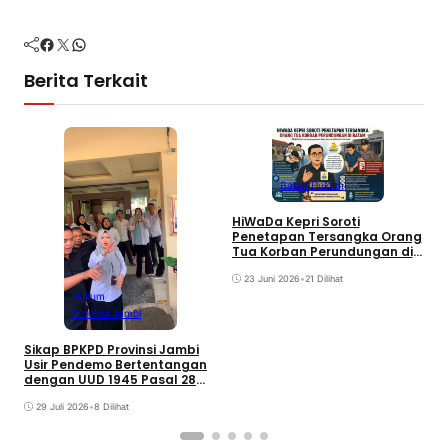
Facebook
Twitter
WhatsApp
Berita Terkait
Batam
Hukum
HiWaDa Kepri Soroti
Penetapan Tersangka Orang
D
Tua Korban Perundungan di
P
Batam
P
23 Juni 2026
•
21 Dilihat
I
Hukum
B
Provinsi Jambi
Sikap BPKPD Provinsi Jambi
Usir Pendemo Bertentangan
dengan UUD 1945 Pasal 28
Ayat 3 dan UU Nomor 9 Tahun
1998
29 Juli 2026
•
8 Dilihat