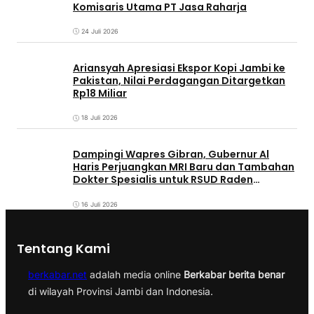
Komisaris Utama PT Jasa Raharja
24 Juli 2026
Ariansyah Apresiasi Ekspor Kopi Jambi ke
Pakistan, Nilai Perdagangan Ditargetkan
Rp18 Miliar
18 Juli 2026
Dampingi Wapres Gibran, Gubernur Al
Haris Perjuangkan MRI Baru dan Tambahan
Dokter Spesialis untuk RSUD Raden
Mattaher
16 Juli 2026
Tentang Kami
berkabar.net
adalah media online
Berkabar berita benar
di wilayah Provinsi Jambi dan Indonesia.