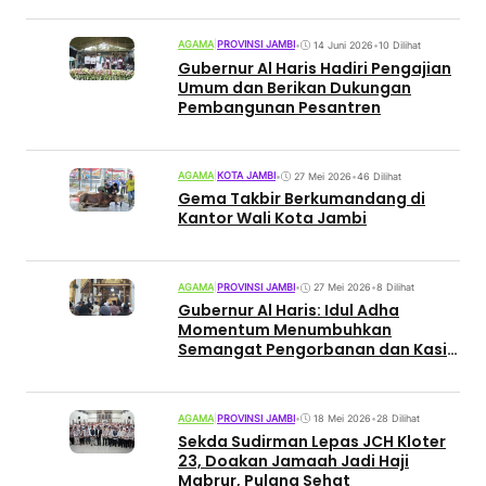
AGAMA
|
PROVINSI JAMBI
•
14 Juni 2026
•
10 Dilihat
Gubernur Al Haris Hadiri Pengajian
Umum dan Berikan Dukungan
Pembangunan Pesantren
AGAMA
|
KOTA JAMBI
•
27 Mei 2026
•
46 Dilihat
Gema Takbir Berkumandang di
Kantor Wali Kota Jambi
AGAMA
|
PROVINSI JAMBI
•
27 Mei 2026
•
8 Dilihat
Gubernur Al Haris: Idul Adha
Momentum Menumbuhkan
Semangat Pengorbanan dan Kasih
Sayang
AGAMA
|
PROVINSI JAMBI
•
18 Mei 2026
•
28 Dilihat
Sekda Sudirman Lepas JCH Kloter
23, Doakan Jamaah Jadi Haji
Mabrur, Pulang Sehat