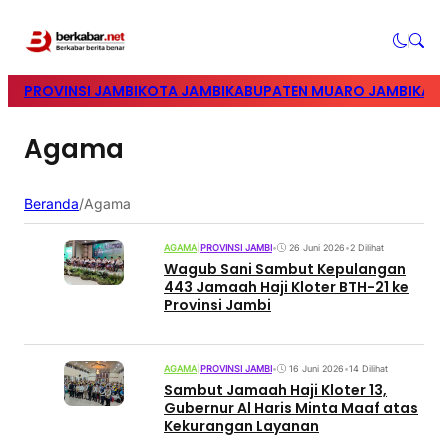
PROVINSI JAMBI
KOTA JAMBI
KABUPATEN MUARO JAMBI
KABU
Agama
Beranda
/
Agama
AGAMA
|
PROVINSI JAMBI
•
26 Juni 2026
•
2 Dilihat
Wagub Sani Sambut Kepulangan
443 Jamaah Haji Kloter BTH-21 ke
Provinsi Jambi
AGAMA
|
PROVINSI JAMBI
•
16 Juni 2026
•
14 Dilihat
Sambut Jamaah Haji Kloter 13,
Gubernur Al Haris Minta Maaf atas
Kekurangan Layanan