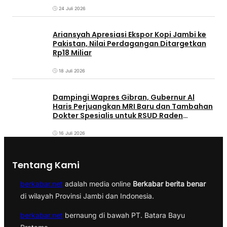
24 Juli 2026
Ariansyah Apresiasi Ekspor Kopi Jambi ke
Pakistan, Nilai Perdagangan Ditargetkan
Rp18 Miliar
18 Juli 2026
Dampingi Wapres Gibran, Gubernur Al
Haris Perjuangkan MRI Baru dan Tambahan
Dokter Spesialis untuk RSUD Raden
Mattaher
16 Juli 2026
Tentang Kami
berkabar.net
adalah media online
Berkabar berita benar
di wilayah Provinsi Jambi dan Indonesia.
berkabar.net
bernaung di bawah PT. Batara Bayu