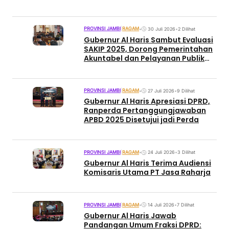
PROVINSI JAMBI
|
RAGAM
•
30 Juli 2026
•
2 Dilihat
Gubernur Al Haris Sambut Evaluasi
SAKIP 2025, Dorong Pemerintahan
Akuntabel dan Pelayanan Publik
Berkualitas
PROVINSI JAMBI
|
RAGAM
•
27 Juli 2026
•
9 Dilihat
Gubernur Al Haris Apresiasi DPRD,
Ranperda Pertanggungjawaban
APBD 2025 Disetujui jadi Perda
PROVINSI JAMBI
|
RAGAM
•
24 Juli 2026
•
3 Dilihat
Gubernur Al Haris Terima Audiensi
Komisaris Utama PT Jasa Raharja
PROVINSI JAMBI
|
RAGAM
•
14 Juli 2026
•
7 Dilihat
Gubernur Al Haris Jawab
Pandangan Umum Fraksi DPRD: