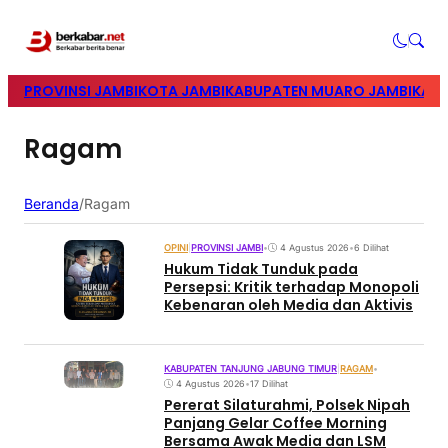
PROVINSI JAMBI
KOTA JAMBI
KABUPATEN MUARO JAMBI
KABU
Ragam
Beranda
/
Ragam
OPINI
|
PROVINSI JAMBI
•
4 Agustus 2026
•
6 Dilihat
Hukum Tidak Tunduk pada
Persepsi: Kritik terhadap Monopoli
Kebenaran oleh Media dan Aktivis
KABUPATEN TANJUNG JABUNG TIMUR
|
RAGAM
•
4 Agustus 2026
•
17 Dilihat
Pererat Silaturahmi, Polsek Nipah
Panjang Gelar Coffee Morning
Bersama Awak Media dan LSM