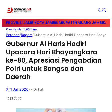
PROVINSI JAMBI
KOTA JAMBI
KABUPATEN MUARO JAMBI
KABU
Provinsi Jambi
Ragam
Beranda
/
Ragam
/
Gubernur Al Haris Hadiri Upacara Hari Bhayang
Gubernur Al Haris Hadiri
Upacara Hari Bhayangkara
ke-80, Apresiasi Pengabdian
Polri untuk Bangsa dan
Daerah
1 Juli 2026
•
7
Dilihat
Facebook
Twitter
WhatsApp