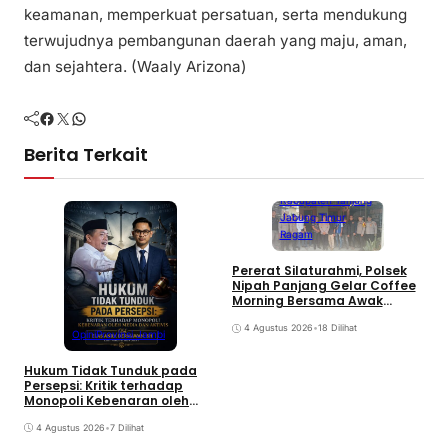
keamanan, memperkuat persatuan, serta mendukung
terwujudnya pembangunan daerah yang maju, aman,
dan sejahtera. (Waaly Arizona)
Facebook
Twitter
WhatsApp
Berita Terkait
Kabupaten Tanjung
Jabung Timur
Ragam
Pererat Silaturahmi, Polsek
Nipah Panjang Gelar Coffee
G
Morning Bersama Awak
E
Media dan LSM
P
4 Agustus 2026
•
18 Dilihat
Opini
Provinsi Jambi
P
Hukum Tidak Tunduk pada
Persepsi: Kritik terhadap
Monopoli Kebenaran oleh
Media dan Aktivis
4 Agustus 2026
•
7 Dilihat