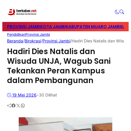
PROVINSI JAMBI
KOTA JAMBI
KABUPATEN MUARO JAMBI
KABU
Pendidikan
Provinsi Jambi
Beranda
/
Birokrasi
/
Provinsi Jambi
/
Hadiri Dies Natalis dan Wis
Hadiri Dies Natalis dan
Wisuda UNJA, Wagub Sani
Tekankan Peran Kampus
dalam Pembangunan
19 Mei 2026
•
30
Dilihat
Facebook
Twitter
WhatsApp