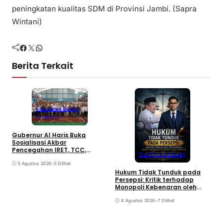
peningkatan kualitas SDM di Provinsi Jambi. (Sapra
Wintani)
Facebook
Twitter
WhatsApp
Berita Terkait
Kabupaten Bungo
Pendidikan
Gubernur Al Haris Buka
G
Sosialisasi Akbar
E
Pencegahan IRET, TCC,
P
Opini
Provinsi Jambi
Perundungan, dan Bahaya
P
Narkoba di Bungo
5 Agustus 2026
•
5 Dilihat
Hukum Tidak Tunduk pada
Persepsi: Kritik terhadap
Monopoli Kebenaran oleh
Media dan Aktivis
4 Agustus 2026
•
7 Dilihat