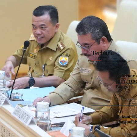
Terbaru
Gubernur A
IRET, TCC
Bungo
5 Agustus
Hukum Tida
Monopoli K
4 Agustus