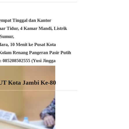
mpat Tinggal dan Kantor
ar Tidur,
4 Kamar Mandi,
Listrik
Sumur,
ara, 10 Menit ke Pusat Kota
 Kolam Renang Pangeran Pasir Putih
: 085208502555 (
Yusi Jingga
UT Kota Jambi Ke-80