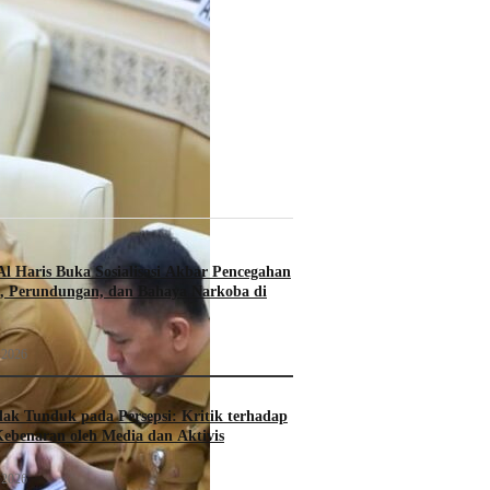
l Haris Buka Sosialisasi Akbar Pencegahan
, Perundungan, dan Bahaya Narkoba di
 2026
k Tunduk pada Persepsi: Kritik terhadap
ebenaran oleh Media dan Aktivis
 2026