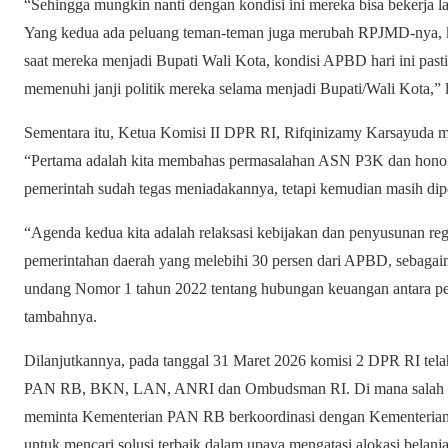
“Sehingga mungkin nanti dengan kondisi ini mereka bisa bekerja l
Yang kedua ada peluang teman-teman juga merubah RPJMD-nya, 
saat mereka menjadi Bupati Wali Kota, kondisi APBD hari ini pa
memenuhi janji politik mereka selama menjadi Bupati/Wali Kota,” 
Sementara itu, Ketua Komisi II DPR RI, Rifqinizamy Karsayuda 
“Pertama adalah kita membahas permasalahan ASN P3K dan honorer
pemerintah sudah tegas meniadakannya, tetapi kemudian masih dip
“Agenda kedua kita adalah relaksasi kebijakan dan penyusunan regu
pemerintahan daerah yang melebihi 30 persen dari APBD, sebagai
undang Nomor 1 tahun 2022 tentang hubungan keuangan antara pem
tambahnya.
Dilanjutkannya, pada tanggal 31 Maret 2026 komisi 2 DPR RI tel
PAN RB, BKN, LAN, ANRI dan Ombudsman RI. Di mana salah sa
meminta Kementerian PAN RB berkoordinasi dengan Kementerian
untuk mencari solusi terbaik dalam upaya mengatasi alokasi belan