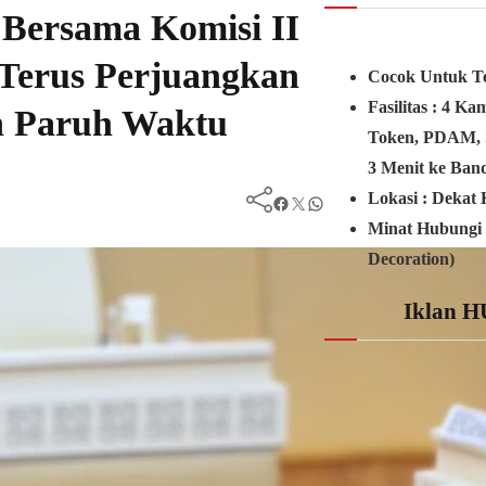
Bersama Komisi II
Terus Perjuangkan
Cocok Untuk Te
Fasilitas :
4 Kam
n Paruh Waktu
Token, PDAM, 
3
Menit ke Band
Lokasi : Dekat
Facebook
Twitter
WhatsApp
Minat Hubungi 
Decoration)
Iklan H