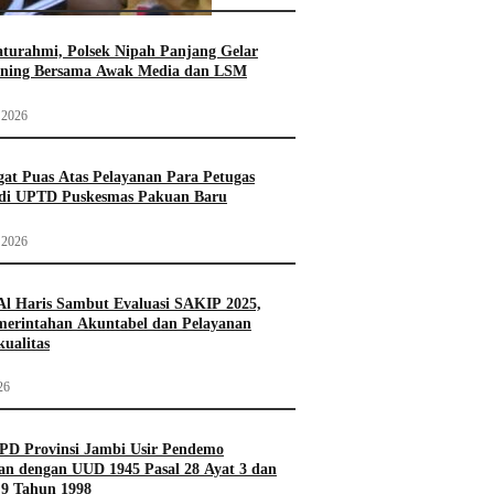
laturahmi, Polsek Nipah Panjang Gelar
rning Bersama Awak Media dan LSM
 2026
gat Puas Atas Pelayanan Para Petugas
 di UPTD Puskesmas Pakuan Baru
 2026
l Haris Sambut Evaluasi SAKIP 2025,
merintahan Akuntabel dan Pelayanan
kualitas
26
PD Provinsi Jambi Usir Pendemo
an dengan UUD 1945 Pasal 28 Ayat 3 dan
9 Tahun 1998