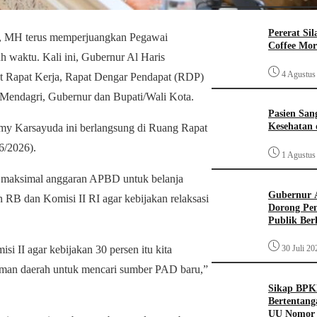
Pererat Si
os, MH terus memperjuangkan Pegawai
Coffee Mo
 waktu. Kali ini, Gubernur Al Haris
4 Agustus
t Rapat Kerja, Rapat Dengar Pendapat (RDP)
ndagri, Gubernur dan Bupati/Wali Kota.
Pasien San
Kesehatan
my Karsayuda ini berlangsung di Ruang Rapat
6/2026).
1 Agustus
sen maksimal anggaran APBD untuk belanja
Gubernur A
RB dan Komisi II RI agar kebijakan relaksasi
Dorong Pe
Publik Ber
30 Juli 20
II agar kebijakan 30 persen itu kita
-teman daerah untuk mencari sumber PAD baru,”
Sikap BPK
Bertentang
UU Nomor 