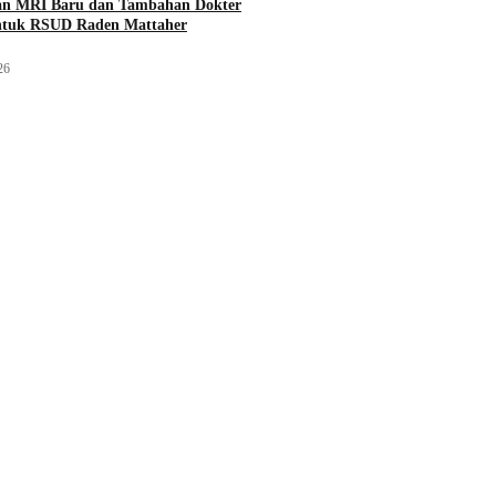
an MRI Baru dan Tambahan Dokter
untuk RSUD Raden Mattaher
26