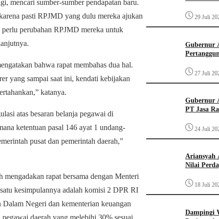
agi, mencari sumber-sumber pendapatan baru.
karena pasti RPJMD yang dulu mereka ajukan
29 Juli 20
sti perlu perubahan RPJMD mereka untuk
lanjutnya.
Gubernur A
Pertanggun
mengatakan bahwa rapat membahas dua hal.
27 Juli 20
 yang sampai saat ini, kendati kebijakan
ertahankan,” katanya.
Gubernur A
PT Jasa Ra
lasi atas besaran belanja pegawai di
mana ketentuan pasal 146 ayat 1 undang-
24 Juli 20
erintah pusat dan pemerintah daerah,”
Ariansyah 
Nilai Perd
ah mengadakan rapat bersama dengan Menteri
18 Juli 20
tu kesimpulannya adalah komisi 2 DPR RI
 Dalam Negeri dan kementerian keuangan
Dampingi W
ja pegawai daerah yang melebihi 30% sesuai