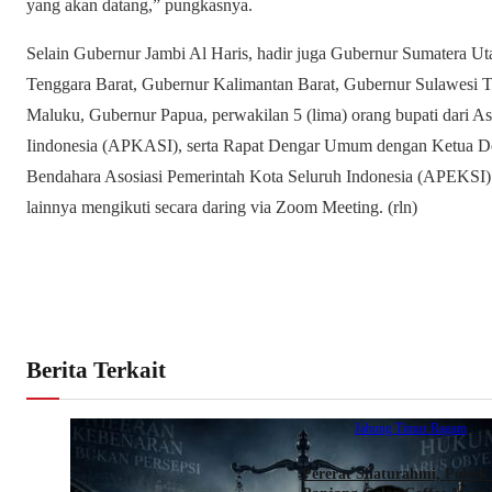
yang akan datang,” pungkasnya.
Selain Gubernur Jambi Al Haris, hadir juga Gubernur Sumatera U
Tenggara Barat, Gubernur Kalimantan Barat, Gubernur Sulawesi 
Maluku, Gubernur Papua, perwakilan 5 (lima) orang bupati dari A
Iindonesia (APKASI), serta Rapat Dengar Umum dengan Ketua Dew
Bendahara Asosiasi Pemerintah Kota Seluruh Indonesia (APEKSI).
lainnya mengikuti secara daring via Zoom Meeting. (rln)
Berita Terkait
Kabupaten Tanjung
Jabung Timur
Ragam
Pererat Silaturahmi, Polsek