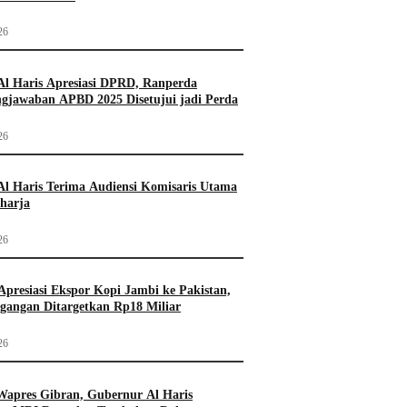
26
l Haris Apresiasi DPRD, Ranperda
gjawaban APBD 2025 Disetujui jadi Perda
26
l Haris Terima Audiensi Komisaris Utama
harja
26
Apresiasi Ekspor Kopi Jambi ke Pakistan,
agangan Ditargetkan Rp18 Miliar
26
apres Gibran, Gubernur Al Haris