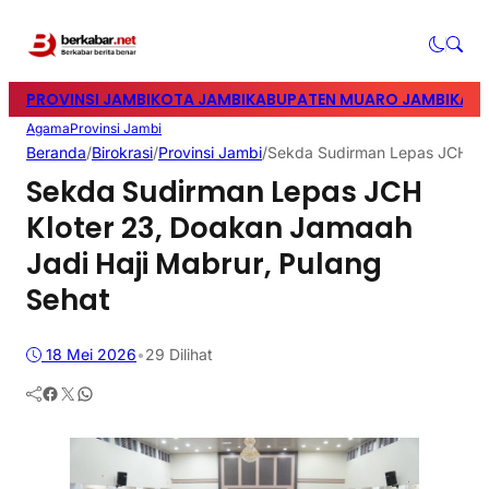
PROVINSI JAMBI
KOTA JAMBI
KABUPATEN MUARO JAMBI
KABU
Agama
Provinsi Jambi
Beranda
/
Birokrasi
/
Provinsi Jambi
/
Sekda Sudirman Lepas JCH Klo
Sekda Sudirman Lepas JCH
Kloter 23, Doakan Jamaah
Jadi Haji Mabrur, Pulang
Sehat
18 Mei 2026
•
29
Dilihat
Facebook
Twitter
WhatsApp