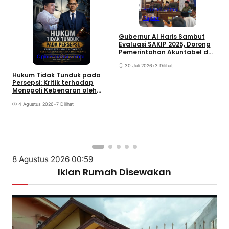
Provinsi Jambi
Ragam
Gubernur Al Haris Sambut
Evaluasi SAKIP 2025, Dorong
Pemerintahan Akuntabel dan
Opini
Provinsi Jambi
Pelayanan Publik Berkualitas
30 Juli 2026
•
3 Dilihat
Hukum Tidak Tunduk pada
Persepsi: Kritik terhadap
Monopoli Kebenaran oleh
Media dan Aktivis
S
4 Agustus 2026
•
7 Dilihat
U
d
A
1
8 Agustus 2026 00:59
Iklan Rumah Disewakan